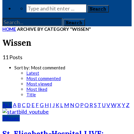
HOME
ARCHIVE BY CATEGORY "WISSEN"
Wissen
11 Posts
Sort by:
Most commented
Latest
Most commented
Most viewed
Most liked
Title
ALL
A
B
C
D
E
F
G
H
I
J
K
L
M
N
O
P
Q
R
S
T
U
V
W
X
Y
Z
Wissen
St. Elisabeth-Hospital LIVE: