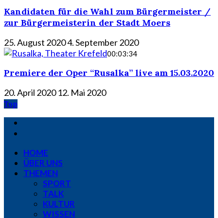
Kandidaten für die Wahl zum Bürgermeister /
zur Bürgermeisterin der Stadt Moers
25. August 2020
4. September 2020
00:03:34
Premiere der Oper “Rusalka” live am 15.03.2020
20. April 2020
12. Mai 2020
Top
HOME
ÜBER UNS
THEMEN
SPORT
TALK
KULTUR
WISSEN