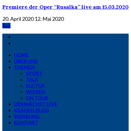
Premiere der Oper “Rusalka” live am 15.03.2020
20. April 2020
12. Mai 2020
Top
HOME
ÜBER UNS
THEMEN
SPORT
TALK
KULTUR
WISSEN
ON TOUR
DEMNÄCHST LIVE
KRÄHEN-BLOG
WERBUNG
KONTAKT