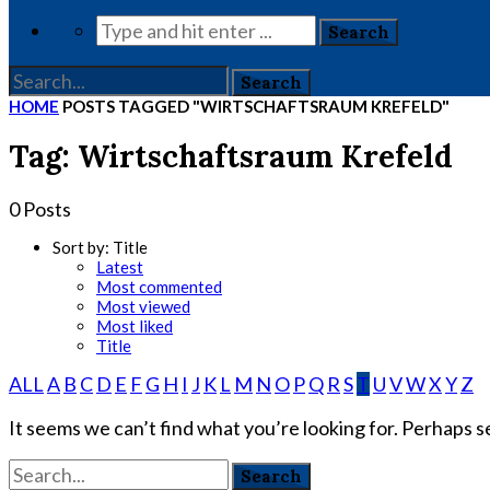
HOME
POSTS TAGGED "WIRTSCHAFTSRAUM KREFELD"
Tag: Wirtschaftsraum Krefeld
0 Posts
Sort by:
Title
Latest
Most commented
Most viewed
Most liked
Title
ALL
A
B
C
D
E
F
G
H
I
J
K
L
M
N
O
P
Q
R
S
T
U
V
W
X
Y
Z
It seems we can’t find what you’re looking for. Perhaps s