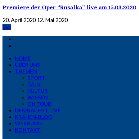
Premiere der Oper “Rusalka” live am 15.03.2020
20. April 2020
12. Mai 2020
Top
HOME
ÜBER UNS
THEMEN
SPORT
TALK
KULTUR
WISSEN
ON TOUR
DEMNÄCHST LIVE
KRÄHEN-BLOG
WERBUNG
KONTAKT