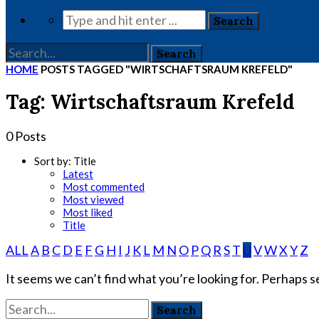
HOME
POSTS TAGGED "WIRTSCHAFTSRAUM KREFELD"
Tag: Wirtschaftsraum Krefeld
0 Posts
Sort by:
Title
Latest
Most commented
Most viewed
Most liked
Title
ALL
A
B
C
D
E
F
G
H
I
J
K
L
M
N
O
P
Q
R
S
T
U
V
W
X
Y
Z
It seems we can’t find what you’re looking for. Perhaps s