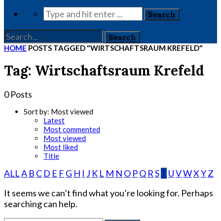
HOME
POSTS TAGGED "WIRTSCHAFTSRAUM KREFELD"
Tag: Wirtschaftsraum Krefeld
0 Posts
Sort by:
Most viewed
Latest
Most commented
Most viewed
Most liked
Title
ALL
A
B
C
D
E
F
G
H
I
J
K
L
M
N
O
P
Q
R
S
T
U
V
W
X
Y
Z
It seems we can’t find what you’re looking for. Perhaps
searching can help.