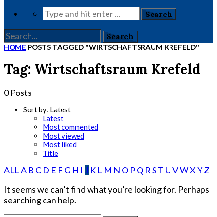
HOME
POSTS TAGGED "WIRTSCHAFTSRAUM KREFELD"
Tag: Wirtschaftsraum Krefeld
0 Posts
Sort by:
Latest
Latest
Most commented
Most viewed
Most liked
Title
ALL
A
B
C
D
E
F
G
H
I
J
K
L
M
N
O
P
Q
R
S
T
U
V
W
X
Y
Z
It seems we can’t find what you’re looking for. Perhaps
searching can help.