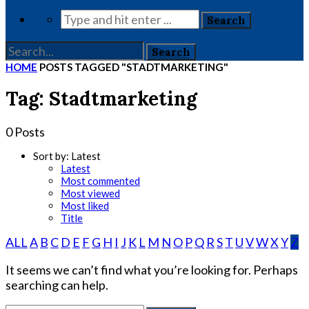
HOME
POSTS TAGGED "STADTMARKETING"
Tag: Stadtmarketing
0 Posts
Sort by:
Latest
Latest
Most commented
Most viewed
Most liked
Title
ALL
A
B
C
D
E
F
G
H
I
J
K
L
M
N
O
P
Q
R
S
T
U
V
W
X
Y
Z
It seems we can’t find what you’re looking for. Perhaps
searching can help.