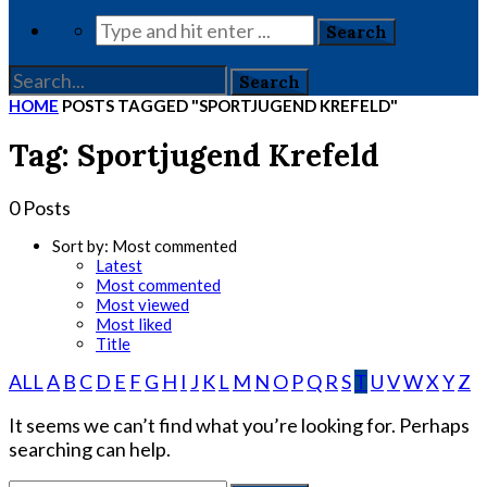
HOME
POSTS TAGGED "SPORTJUGEND KREFELD"
Tag: Sportjugend Krefeld
0 Posts
Sort by:
Most commented
Latest
Most commented
Most viewed
Most liked
Title
ALL
A
B
C
D
E
F
G
H
I
J
K
L
M
N
O
P
Q
R
S
T
U
V
W
X
Y
Z
It seems we can’t find what you’re looking for. Perhaps
searching can help.