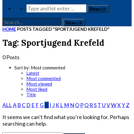
HOME
POSTS TAGGED "SPORTJUGEND KREFELD"
Tag: Sportjugend Krefeld
0 Posts
Sort by:
Most commented
Latest
Most commented
Most viewed
Most liked
Title
ALL
A
B
C
D
E
F
G
H
I
J
K
L
M
N
O
P
Q
R
S
T
U
V
W
X
Y
Z
It seems we can’t find what you’re looking for. Perhaps
searching can help.