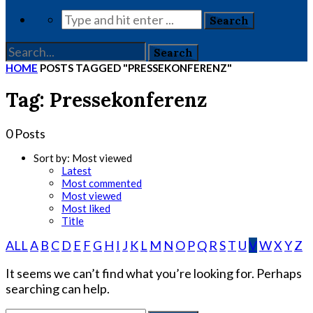
HOME
POSTS TAGGED "PRESSEKONFERENZ"
Tag: Pressekonferenz
0 Posts
Sort by:
Most viewed
Latest
Most commented
Most viewed
Most liked
Title
ALL
A
B
C
D
E
F
G
H
I
J
K
L
M
N
O
P
Q
R
S
T
U
V
W
X
Y
Z
It seems we can’t find what you’re looking for. Perhaps
searching can help.