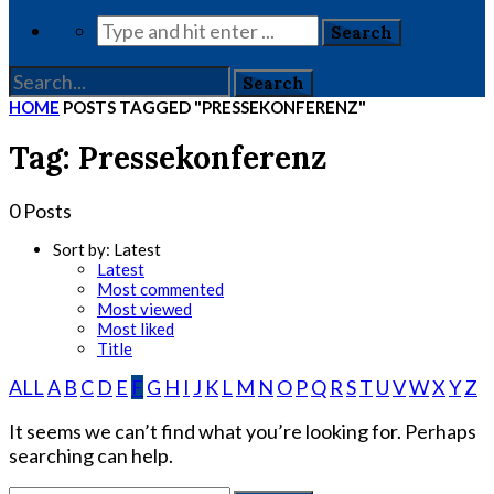
HOME
POSTS TAGGED "PRESSEKONFERENZ"
Tag: Pressekonferenz
0 Posts
Sort by:
Latest
Latest
Most commented
Most viewed
Most liked
Title
ALL
A
B
C
D
E
F
G
H
I
J
K
L
M
N
O
P
Q
R
S
T
U
V
W
X
Y
Z
It seems we can’t find what you’re looking for. Perhaps
searching can help.