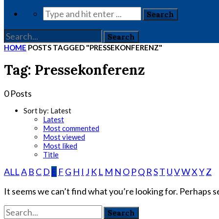
HOME
POSTS TAGGED "PRESSEKONFERENZ"
Tag: Pressekonferenz
0 Posts
Sort by:
Latest
Latest
Most commented
Most viewed
Most liked
Title
ALL
A
B
C
D
E
F
G
H
I
J
K
L
M
N
O
P
Q
R
S
T
U
V
W
X
Y
Z
It seems we can’t find what you’re looking for. Perhaps s