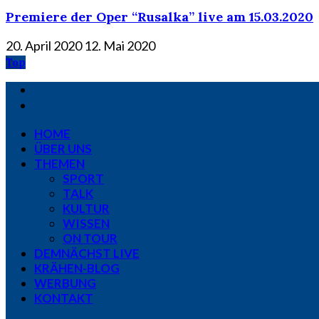
Premiere der Oper “Rusalka” live am 15.03.2020
20. April 2020
12. Mai 2020
Top
HOME
ÜBER UNS
THEMEN
SPORT
TALK
KULTUR
WISSEN
ON TOUR
DEMNÄCHST LIVE
KRÄHEN-BLOG
WERBUNG
KONTAKT