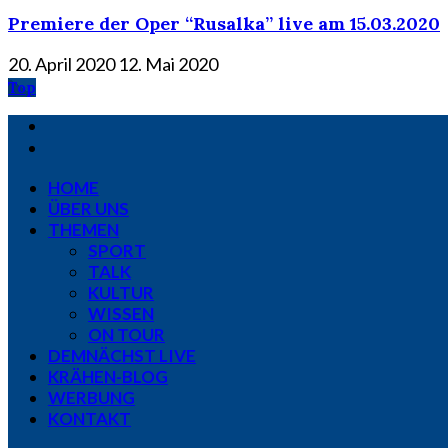
Premiere der Oper “Rusalka” live am 15.03.2020
20. April 2020
12. Mai 2020
Top
HOME
ÜBER UNS
THEMEN
SPORT
TALK
KULTUR
WISSEN
ON TOUR
DEMNÄCHST LIVE
KRÄHEN-BLOG
WERBUNG
KONTAKT