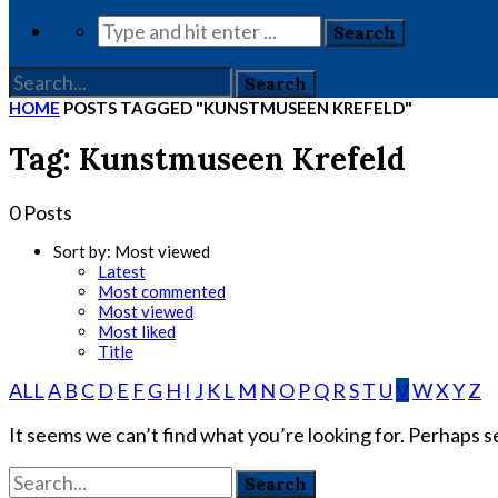
HOME
POSTS TAGGED "KUNSTMUSEEN KREFELD"
Tag: Kunstmuseen Krefeld
0 Posts
Sort by:
Most viewed
Latest
Most commented
Most viewed
Most liked
Title
ALL
A
B
C
D
E
F
G
H
I
J
K
L
M
N
O
P
Q
R
S
T
U
V
W
X
Y
Z
It seems we can’t find what you’re looking for. Perhaps s