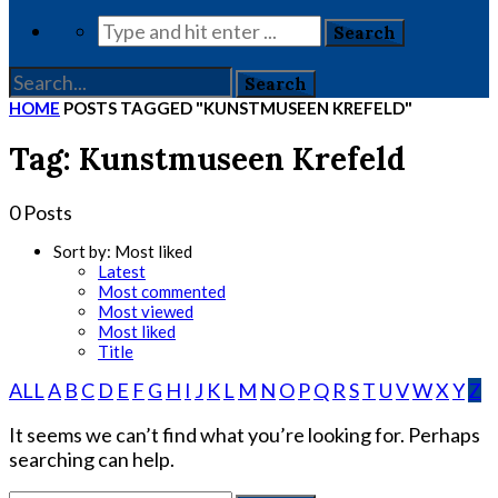
HOME
POSTS TAGGED "KUNSTMUSEEN KREFELD"
Tag: Kunstmuseen Krefeld
0 Posts
Sort by:
Most liked
Latest
Most commented
Most viewed
Most liked
Title
ALL
A
B
C
D
E
F
G
H
I
J
K
L
M
N
O
P
Q
R
S
T
U
V
W
X
Y
Z
It seems we can’t find what you’re looking for. Perhaps
searching can help.