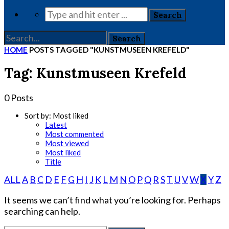
HOME
POSTS TAGGED "KUNSTMUSEEN KREFELD"
Tag: Kunstmuseen Krefeld
0 Posts
Sort by:
Most liked
Latest
Most commented
Most viewed
Most liked
Title
ALL
A
B
C
D
E
F
G
H
I
J
K
L
M
N
O
P
Q
R
S
T
U
V
W
X
Y
Z
It seems we can’t find what you’re looking for. Perhaps
searching can help.