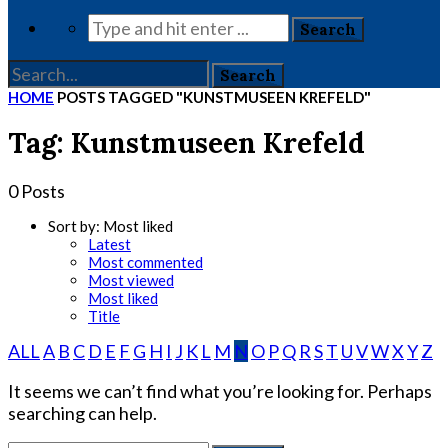
HOME
POSTS TAGGED "KUNSTMUSEEN KREFELD"
Tag: Kunstmuseen Krefeld
0 Posts
Sort by:
Most liked
Latest
Most commented
Most viewed
Most liked
Title
ALL
A
B
C
D
E
F
G
H
I
J
K
L
M
N
O
P
Q
R
S
T
U
V
W
X
Y
Z
It seems we can’t find what you’re looking for. Perhaps
searching can help.