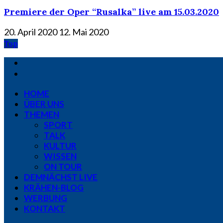
Premiere der Oper “Rusalka” live am 15.03.2020
20. April 2020
12. Mai 2020
Top
HOME
ÜBER UNS
THEMEN
SPORT
TALK
KULTUR
WISSEN
ON TOUR
DEMNÄCHST LIVE
KRÄHEN-BLOG
WERBUNG
KONTAKT