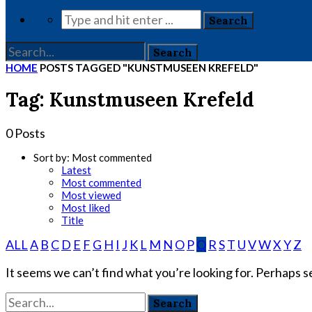
HOME
POSTS TAGGED "KUNSTMUSEEN KREFELD"
Tag: Kunstmuseen Krefeld
0 Posts
Sort by:
Most commented
Latest
Most commented
Most viewed
Most liked
Title
ALL
A
B
C
D
E
F
G
H
I
J
K
L
M
N
O
P
Q
R
S
T
U
V
W
X
Y
Z
It seems we can’t find what you’re looking for. Perhaps s