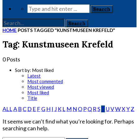
HOME
POSTS TAGGED "KUNSTMUSEEN KREFELD"
Tag: Kunstmuseen Krefeld
0 Posts
Sort by:
Most liked
Latest
Most commented
Most viewed
Most liked
Title
ALL
A
B
C
D
E
F
G
H
I
J
K
L
M
N
O
P
Q
R
S
T
U
V
W
X
Y
Z
It seems we can’t find what you’re looking for. Perhaps
searching can help.