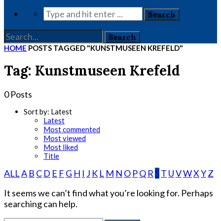
HOME
POSTS TAGGED "KUNSTMUSEEN KREFELD"
Tag: Kunstmuseen Krefeld
0 Posts
Sort by:
Latest
Latest
Most commented
Most viewed
Most liked
Title
ALL
A
B
C
D
E
F
G
H
I
J
K
L
M
N
O
P
Q
R
S
T
U
V
W
X
Y
Z
It seems we can’t find what you’re looking for. Perhaps
searching can help.