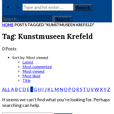
HOME
POSTS TAGGED "KUNSTMUSEEN KREFELD"
Tag: Kunstmuseen Krefeld
0 Posts
Sort by:
Most viewed
Latest
Most commented
Most viewed
Most liked
Title
ALL
A
B
C
D
E
F
G
H
I
J
K
L
M
N
O
P
Q
R
S
T
U
V
W
X
Y
Z
It seems we can’t find what you’re looking for. Perhaps
searching can help.