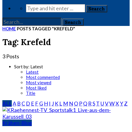
HOME
POSTS TAGGED "KREFELD"
Tag: Krefeld
3 Posts
Sort by:
Latest
Latest
Most commented
Most viewed
Most liked
Title
ALL
A
B
C
D
E
F
G
H
I
J
K
L
M
N
O
P
Q
R
S
T
U
V
W
X
Y
Z
Krähen-Blog