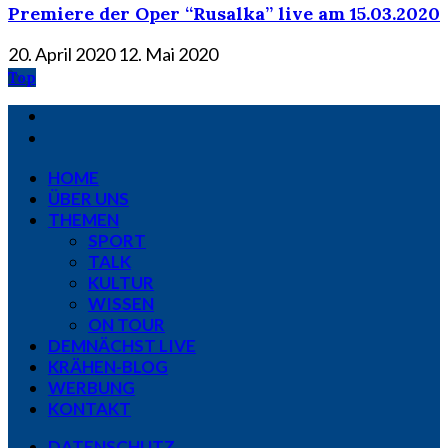
Premiere der Oper “Rusalka” live am 15.03.2020
20. April 2020
12. Mai 2020
Top
HOME
ÜBER UNS
THEMEN
SPORT
TALK
KULTUR
WISSEN
ON TOUR
DEMNÄCHST LIVE
KRÄHEN-BLOG
WERBUNG
KONTAKT
DATENSCHUTZ