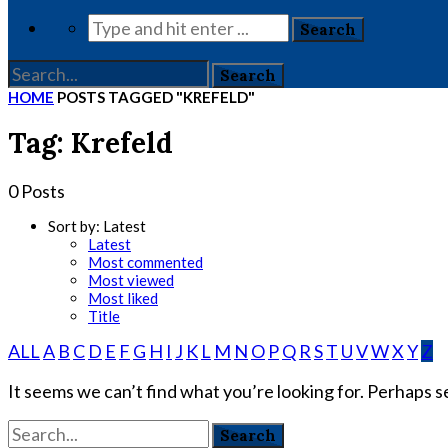
HOME
POSTS TAGGED "KREFELD"
Tag: Krefeld
0 Posts
Sort by:
Latest
Latest
Most commented
Most viewed
Most liked
Title
ALL
A
B
C
D
E
F
G
H
I
J
K
L
M
N
O
P
Q
R
S
T
U
V
W
X
Y
Z
It seems we can’t find what you’re looking for. Perhaps s