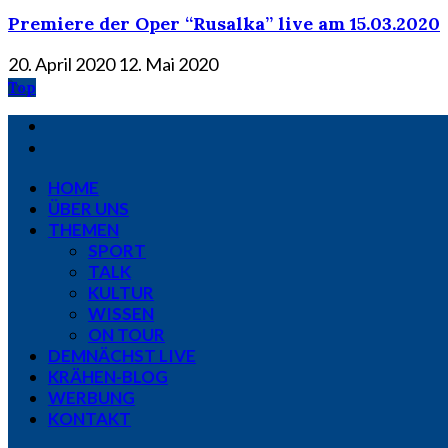
Premiere der Oper “Rusalka” live am 15.03.2020
20. April 2020
12. Mai 2020
Top
HOME
ÜBER UNS
THEMEN
SPORT
TALK
KULTUR
WISSEN
ON TOUR
DEMNÄCHST LIVE
KRÄHEN-BLOG
WERBUNG
KONTAKT