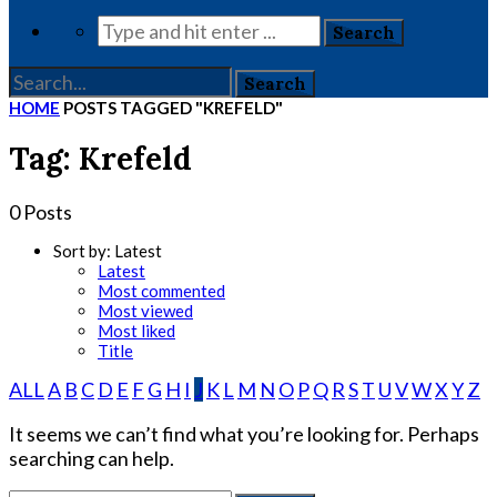
HOME
POSTS TAGGED "KREFELD"
Tag: Krefeld
0 Posts
Sort by:
Latest
Latest
Most commented
Most viewed
Most liked
Title
ALL
A
B
C
D
E
F
G
H
I
J
K
L
M
N
O
P
Q
R
S
T
U
V
W
X
Y
Z
It seems we can’t find what you’re looking for. Perhaps
searching can help.