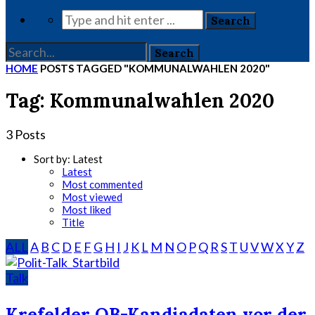
HOME
POSTS TAGGED "KOMMUNALWAHLEN 2020"
Tag: Kommunalwahlen 2020
3 Posts
Sort by:
Latest
Latest
Most commented
Most viewed
Most liked
Title
ALL
A
B
C
D
E
F
G
H
I
J
K
L
M
N
O
P
Q
R
S
T
U
V
W
X
Y
Z
Talk
Krefelder OB-Kandiadaten vor der