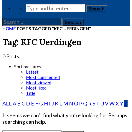
HOME
POSTS TAGGED "KFC UERDINGEN"
Tag: KFC Uerdingen
0 Posts
Sort by:
Latest
Latest
Most commented
Most viewed
Most liked
Title
ALL
A
B
C
D
E
F
G
H
I
J
K
L
M
N
O
P
Q
R
S
T
U
V
W
X
Y
Z
It seems we can’t find what you’re looking for. Perhaps
searching can help.