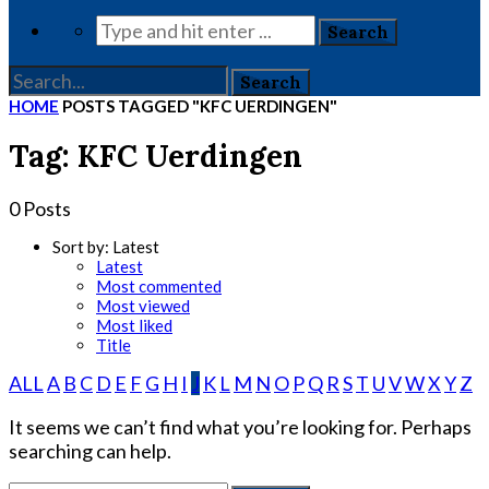
HOME
POSTS TAGGED "KFC UERDINGEN"
Tag: KFC Uerdingen
0 Posts
Sort by:
Latest
Latest
Most commented
Most viewed
Most liked
Title
ALL
A
B
C
D
E
F
G
H
I
J
K
L
M
N
O
P
Q
R
S
T
U
V
W
X
Y
Z
It seems we can’t find what you’re looking for. Perhaps
searching can help.