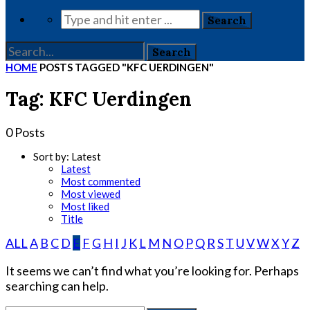
HOME
POSTS TAGGED "KFC UERDINGEN"
Tag: KFC Uerdingen
0 Posts
Sort by:
Latest
Latest
Most commented
Most viewed
Most liked
Title
ALL
A
B
C
D
E
F
G
H
I
J
K
L
M
N
O
P
Q
R
S
T
U
V
W
X
Y
Z
It seems we can’t find what you’re looking for. Perhaps
searching can help.