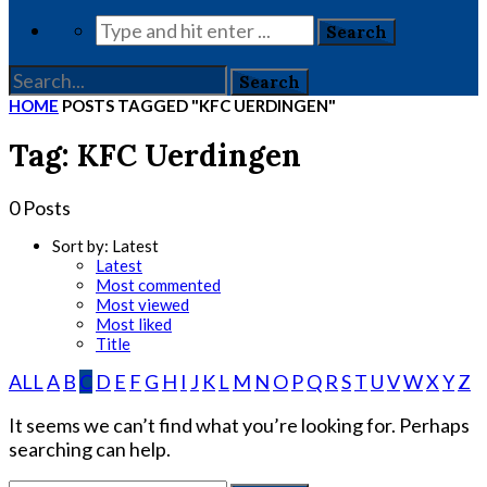
HOME
POSTS TAGGED "KFC UERDINGEN"
Tag: KFC Uerdingen
0 Posts
Sort by:
Latest
Latest
Most commented
Most viewed
Most liked
Title
ALL
A
B
C
D
E
F
G
H
I
J
K
L
M
N
O
P
Q
R
S
T
U
V
W
X
Y
Z
It seems we can’t find what you’re looking for. Perhaps
searching can help.