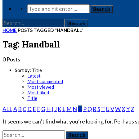
HOME
POSTS TAGGED "HANDBALL"
Tag: Handball
0 Posts
Sort by:
Title
Latest
Most commented
Most viewed
Most liked
Title
ALL
A
B
C
D
E
F
G
H
I
J
K
L
M
N
O
P
Q
R
S
T
U
V
W
X
Y
Z
It seems we can’t find what you’re looking for. Perhaps s