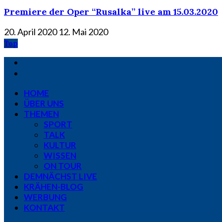
Premiere der Oper “Rusalka” live am 15.03.2020
20. April 2020
12. Mai 2020
Top
HOME
ÜBER UNS
THEMEN
SPORT
TALK
KULTUR
WISSEN
ON TOUR
DEMNÄCHST LIVE
KRÄHEN-BLOG
WERBUNG
KONTAKT