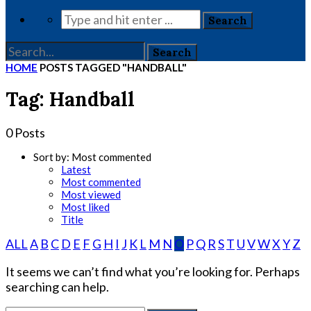
HOME
POSTS TAGGED "HANDBALL"
Tag: Handball
0 Posts
Sort by:
Most commented
Latest
Most commented
Most viewed
Most liked
Title
ALL
A
B
C
D
E
F
G
H
I
J
K
L
M
N
O
P
Q
R
S
T
U
V
W
X
Y
Z
It seems we can’t find what you’re looking for. Perhaps
searching can help.