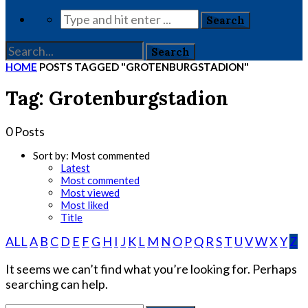
HOME
POSTS TAGGED "GROTENBURGSTADION"
Tag: Grotenburgstadion
0 Posts
Sort by:
Most commented
Latest
Most commented
Most viewed
Most liked
Title
ALL
A
B
C
D
E
F
G
H
I
J
K
L
M
N
O
P
Q
R
S
T
U
V
W
X
Y
Z
It seems we can’t find what you’re looking for. Perhaps
searching can help.