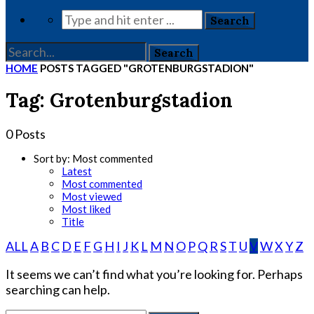
HOME
POSTS TAGGED "GROTENBURGSTADION"
Tag: Grotenburgstadion
0 Posts
Sort by:
Most commented
Latest
Most commented
Most viewed
Most liked
Title
ALL
A
B
C
D
E
F
G
H
I
J
K
L
M
N
O
P
Q
R
S
T
U
V
W
X
Y
Z
It seems we can’t find what you’re looking for. Perhaps
searching can help.