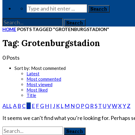
HOME
POSTS TAGGED "GROTENBURGSTADION"
Tag: Grotenburgstadion
0 Posts
Sort by:
Most commented
Latest
Most commented
Most viewed
Most liked
Title
ALL
A
B
C
D
E
F
G
H
I
J
K
L
M
N
O
P
Q
R
S
T
U
V
W
X
Y
Z
It seems we can’t find what you’re looking for. Perhaps s