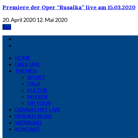
Premiere der Oper “Rusalka” live am 15.03.2020
20. April 2020
12. Mai 2020
Top
HOME
ÜBER UNS
THEMEN
SPORT
TALK
KULTUR
WISSEN
ON TOUR
DEMNÄCHST LIVE
KRÄHEN-BLOG
WERBUNG
KONTAKT