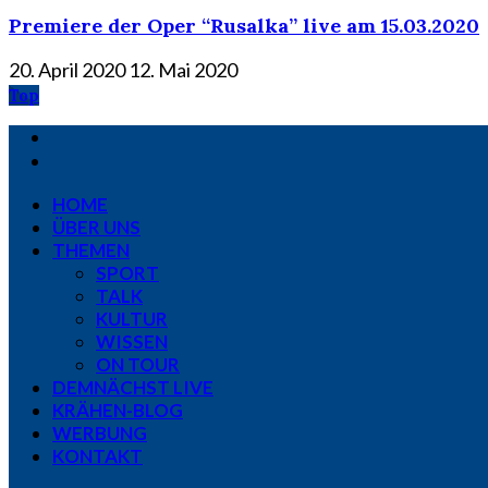
Premiere der Oper “Rusalka” live am 15.03.2020
20. April 2020
12. Mai 2020
Top
HOME
ÜBER UNS
THEMEN
SPORT
TALK
KULTUR
WISSEN
ON TOUR
DEMNÄCHST LIVE
KRÄHEN-BLOG
WERBUNG
KONTAKT