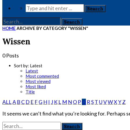
HOME
ARCHIVE BY CATEGORY "WISSEN"
Wissen
0 Posts
Sort by:
Latest
Latest
Most commented
Most viewed
Most liked
Title
ALL
A
B
C
D
E
F
G
H
I
J
K
L
M
N
O
P
Q
R
S
T
U
V
W
X
Y
Z
It seems we can’t find what you’re looking for. Perhaps s