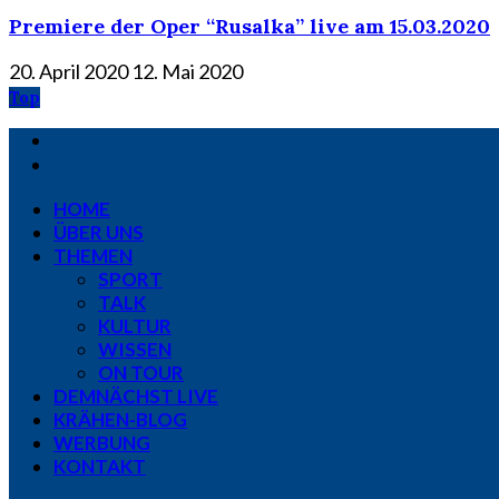
Premiere der Oper “Rusalka” live am 15.03.2020
20. April 2020
12. Mai 2020
Top
HOME
ÜBER UNS
THEMEN
SPORT
TALK
KULTUR
WISSEN
ON TOUR
DEMNÄCHST LIVE
KRÄHEN-BLOG
WERBUNG
KONTAKT