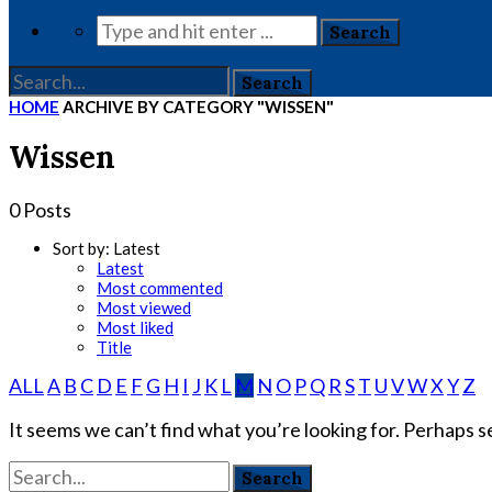
HOME
ARCHIVE BY CATEGORY "WISSEN"
Wissen
0 Posts
Sort by:
Latest
Latest
Most commented
Most viewed
Most liked
Title
ALL
A
B
C
D
E
F
G
H
I
J
K
L
M
N
O
P
Q
R
S
T
U
V
W
X
Y
Z
It seems we can’t find what you’re looking for. Perhaps s