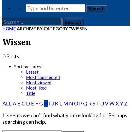
HOME
ARCHIVE BY CATEGORY "WISSEN"
Wissen
0 Posts
Sort by:
Latest
Latest
Most commented
Most viewed
Most liked
Title
ALL
A
B
C
D
E
F
G
H
I
J
K
L
M
N
O
P
Q
R
S
T
U
V
W
X
Y
Z
It seems we can’t find what you’re looking for. Perhaps
searching can help.