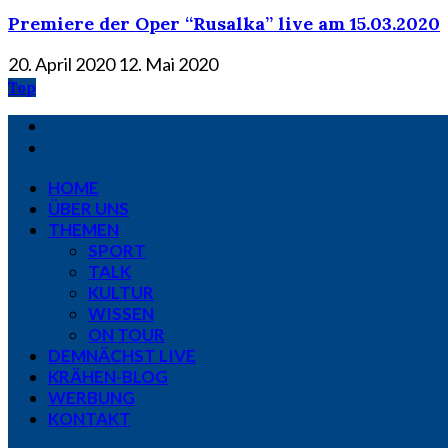
Premiere der Oper “Rusalka” live am 15.03.2020
20. April 2020
12. Mai 2020
Top
HOME
ÜBER UNS
THEMEN
SPORT
TALK
KULTUR
WISSEN
ON TOUR
DEMNÄCHST LIVE
KRÄHEN-BLOG
WERBUNG
KONTAKT