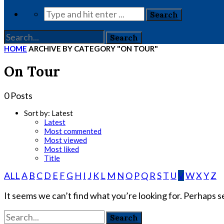
HOME
ARCHIVE BY CATEGORY "ON TOUR"
On Tour
0 Posts
Sort by:
Latest
Latest
Most commented
Most viewed
Most liked
Title
ALL
A
B
C
D
E
F
G
H
I
J
K
L
M
N
O
P
Q
R
S
T
U
V
W
X
Y
Z
It seems we can’t find what you’re looking for. Perhaps s