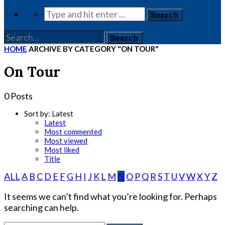
HOME
ARCHIVE BY CATEGORY "ON TOUR"
On Tour
0 Posts
Sort by:
Latest
Latest
Most commented
Most viewed
Most liked
Title
ALL
A
B
C
D
E
F
G
H
I
J
K
L
M
N
O
P
Q
R
S
T
U
V
W
X
Y
Z
It seems we can’t find what you’re looking for. Perhaps
searching can help.