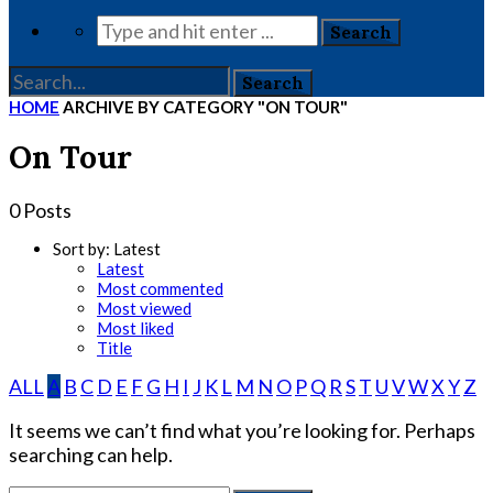
HOME
ARCHIVE BY CATEGORY "ON TOUR"
On Tour
0 Posts
Sort by:
Latest
Latest
Most commented
Most viewed
Most liked
Title
ALL
A
B
C
D
E
F
G
H
I
J
K
L
M
N
O
P
Q
R
S
T
U
V
W
X
Y
Z
It seems we can’t find what you’re looking for. Perhaps
searching can help.