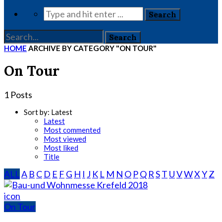
HOME
ARCHIVE BY CATEGORY "ON TOUR"
On Tour
1 Posts
Sort by:
Latest
Latest
Most commented
Most viewed
Most liked
Title
ALL
A
B
C
D
E
F
G
H
I
J
K
L
M
N
O
P
Q
R
S
T
U
V
W
X
Y
Z
icon
On Tour