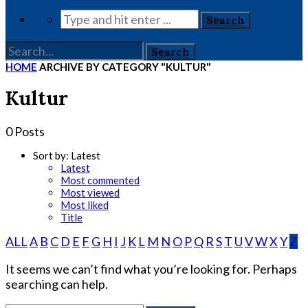
HOME
ARCHIVE BY CATEGORY "KULTUR"
Kultur
0 Posts
Sort by:
Latest
Latest
Most commented
Most viewed
Most liked
Title
ALL
A
B
C
D
E
F
G
H
I
J
K
L
M
N
O
P
Q
R
S
T
U
V
W
X
Y
Z
It seems we can’t find what you’re looking for. Perhaps
searching can help.