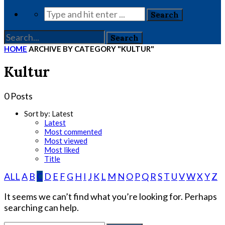
HOME
ARCHIVE BY CATEGORY "KULTUR"
Kultur
0 Posts
Sort by:
Latest
Latest
Most commented
Most viewed
Most liked
Title
ALL
A
B
C
D
E
F
G
H
I
J
K
L
M
N
O
P
Q
R
S
T
U
V
W
X
Y
Z
It seems we can’t find what you’re looking for. Perhaps
searching can help.