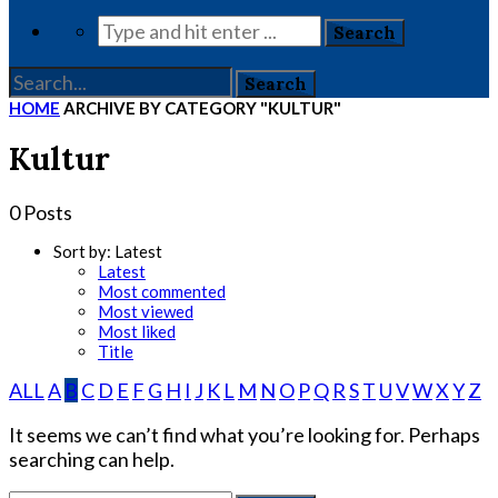
HOME
ARCHIVE BY CATEGORY "KULTUR"
Kultur
0 Posts
Sort by:
Latest
Latest
Most commented
Most viewed
Most liked
Title
ALL
A
B
C
D
E
F
G
H
I
J
K
L
M
N
O
P
Q
R
S
T
U
V
W
X
Y
Z
It seems we can’t find what you’re looking for. Perhaps
searching can help.