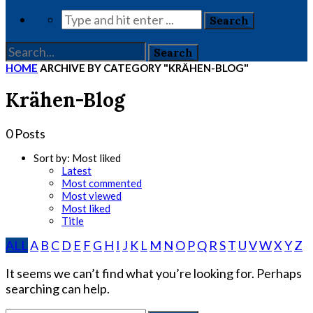
HOME
ARCHIVE BY CATEGORY "KRÄHEN-BLOG"
Krähen-Blog
0 Posts
Sort by:
Most liked
Latest
Most commented
Most viewed
Most liked
Title
ALL
A
B
C
D
E
F
G
H
I
J
K
L
M
N
O
P
Q
R
S
T
U
V
W
X
Y
Z
It seems we can’t find what you’re looking for. Perhaps
searching can help.